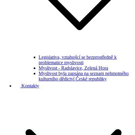
Legislativa, vztahující se bezprostředně k
problematice myslivosti
Myslivost - Radslavice, Zelená Hora
Myslivost byla zapsána na seznam nehmotného
kulturního dědictví České republiky
Kontakty